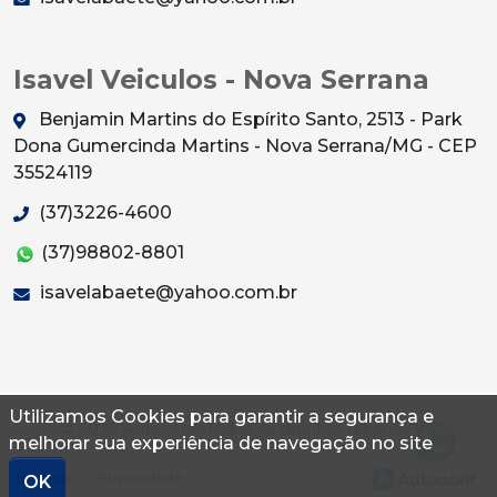
Isavel Veiculos - Nova Serrana
Benjamin Martins do Espírito Santo, 2513 - Park
Dona Gumercinda Martins - Nova Serrana/MG - CEP
35524119
(37)3226-4600
(37)98802-8801
isavelabaete@yahoo.com.br
Utilizamos Cookies para garantir a segurança e
© 2026 Autoconf. Todos os direitos reservados.
melhorar sua experiência de navegação no site
Termos
Privacidade
OK