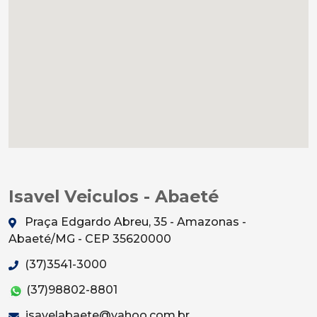
Isavel Veiculos - Abaeté
Praça Edgardo Abreu, 35 - Amazonas -
Abaeté/MG - CEP 35620000
(37)3541-3000
(37)98802-8801
isavelabaete@yahoo.com.br