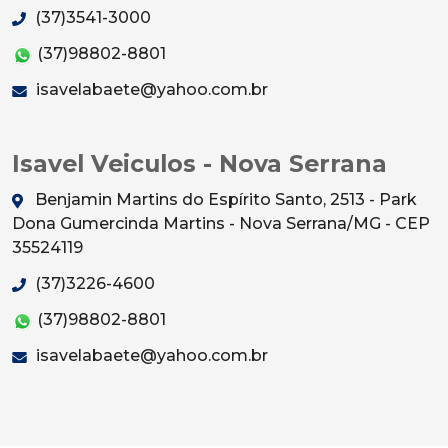
(37)3541-3000
(37)98802-8801
isavelabaete@yahoo.com.br
Isavel Veiculos - Nova Serrana
Benjamin Martins do Espírito Santo, 2513 - Park
Dona Gumercinda Martins - Nova Serrana/MG - CEP
35524119
(37)3226-4600
(37)98802-8801
isavelabaete@yahoo.com.br