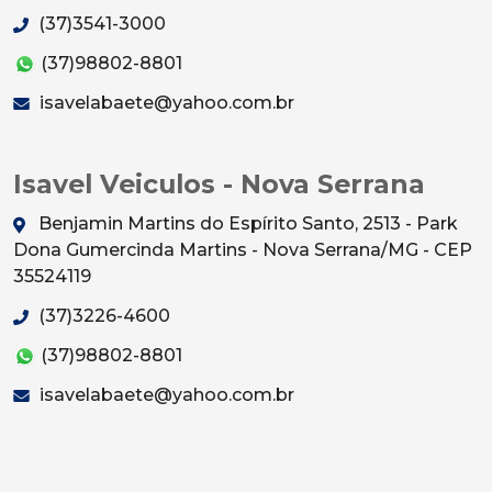
(37)3541-3000
(37)98802-8801
isavelabaete@yahoo.com.br
Isavel Veiculos - Nova Serrana
Benjamin Martins do Espírito Santo, 2513 - Park
Dona Gumercinda Martins - Nova Serrana/MG - CEP
35524119
(37)3226-4600
(37)98802-8801
isavelabaete@yahoo.com.br