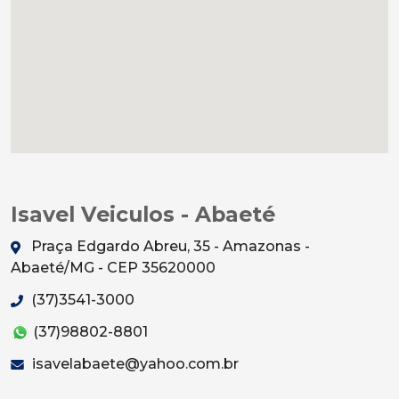
Isavel Veiculos - Abaeté
Praça Edgardo Abreu, 35 - Amazonas -
Abaeté/MG - CEP 35620000
(37)3541-3000
(37)98802-8801
isavelabaete@yahoo.com.br