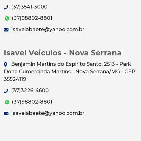
(37)3541-3000
(37)98802-8801
isavelabaete@yahoo.com.br
Isavel Veiculos - Nova Serrana
Benjamin Martins do Espírito Santo, 2513 - Park
Dona Gumercinda Martins - Nova Serrana/MG - CEP
35524119
(37)3226-4600
(37)98802-8801
isavelabaete@yahoo.com.br