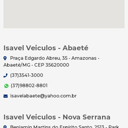
Isavel Veiculos - Abaeté
Praça Edgardo Abreu, 35 - Amazonas -
Abaeté/MG - CEP 35620000
(37)3541-3000
(37)98802-8801
isavelabaete@yahoo.com.br
Isavel Veiculos - Nova Serrana
Benjamin Martins do Espírito Santo, 2513 - Park